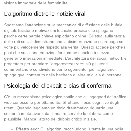
visione immortale della femminilità.
L’algoritmo dietro le notizie virali
Spostiamo l’attenzione sulla meccanica di diffusione delle bufale
digitali. Esistono motivazioni tecniche precise che spiegano
perché certe parole chiave esplodano online. Gli studi sulla teoria
delle reti sociali dimostrano che la disinformazione si propaga sei
volte più velocemente rispetto alla verità. Questo accade perché i
post che suscitano emozioni forti, come shock o tristezza,
generano interazioni immediate. L’architettura dei social network è
progettata per premiare l’
engagement rate
: più gli utenti
commentano e condividono per lo sgomento, più l’algoritmo
spinge quel contenuto nella bacheca di altre migliaia di persone.
Psicologia del clickbait e bias di conferma
C’è un meccanismo psicologico sottile che gli ingegneri del traffico
web conoscono perfettamente. Sfruttano il bias cognitivo degli
utenti. Quando leggiamo un titolo drammatico riguardo una
celebrità in età avanzata, il nostro cervello lo elabora come
plausibile. Manca l’attrito del dubbio critico iniziale.
Effetto eco:
Gli algoritmi racchiudono l’utente in una bolla