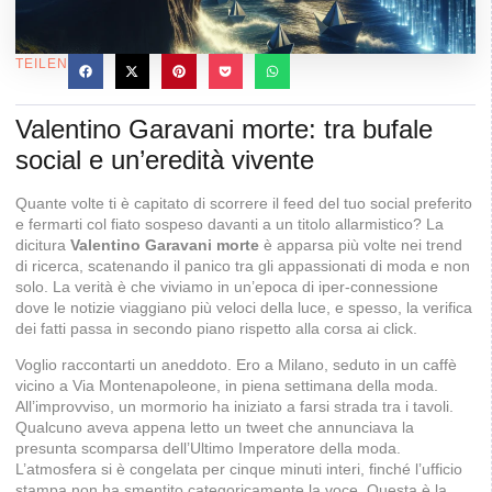
TEILEN
Valentino Garavani morte: tra bufale
social e un’eredità vivente
Quante volte ti è capitato di scorrere il feed del tuo social preferito
e fermarti col fiato sospeso davanti a un titolo allarmistico? La
dicitura
Valentino Garavani morte
è apparsa più volte nei trend
di ricerca, scatenando il panico tra gli appassionati di moda e non
solo. La verità è che viviamo in un’epoca di iper-connessione
dove le notizie viaggiano più veloci della luce, e spesso, la verifica
dei fatti passa in secondo piano rispetto alla corsa ai click.
Voglio raccontarti un aneddoto. Ero a Milano, seduto in un caffè
vicino a Via Montenapoleone, in piena settimana della moda.
All’improvviso, un mormorio ha iniziato a farsi strada tra i tavoli.
Qualcuno aveva appena letto un tweet che annunciava la
presunta scomparsa dell’Ultimo Imperatore della moda.
L’atmosfera si è congelata per cinque minuti interi, finché l’ufficio
stampa non ha smentito categoricamente la voce. Questa è la