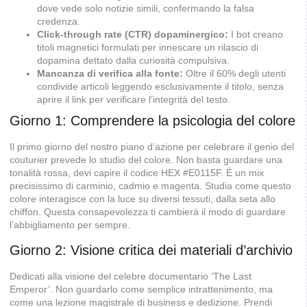
dove vede solo notizie simili, confermando la falsa
credenza.
Click-through rate (CTR) dopaminergico:
I bot creano
titoli magnetici formulati per innescare un rilascio di
dopamina dettato dalla curiosità compulsiva.
Mancanza di verifica alla fonte:
Oltre il 60% degli utenti
condivide articoli leggendo esclusivamente il titolo, senza
aprire il link per verificare l’integrità del testo.
Giorno 1: Comprendere la psicologia del colore
Il primo giorno del nostro piano d’azione per celebrare il genio del
couturier prevede lo studio del colore. Non basta guardare una
tonalità rossa, devi capire il codice HEX #E0115F. È un mix
precisissimo di carminio, cadmio e magenta. Studia come questo
colore interagisce con la luce su diversi tessuti, dalla seta allo
chiffon. Questa consapevolezza ti cambierà il modo di guardare
l’abbigliamento per sempre.
Giorno 2: Visione critica dei materiali d’archivio
Dedicati alla visione del celebre documentario ‘The Last
Emperor’. Non guardarlo come semplice intrattenimento, ma
come una lezione magistrale di business e dedizione. Prendi