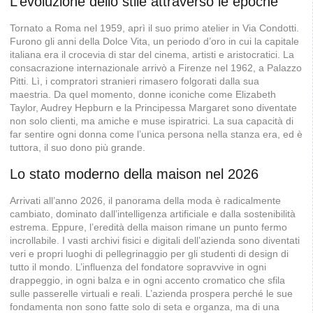
L’evoluzione dello stile attraverso le epoche
Tornato a Roma nel 1959, aprì il suo primo atelier in Via Condotti.
Furono gli anni della Dolce Vita, un periodo d’oro in cui la capitale
italiana era il crocevia di star del cinema, artisti e aristocratici. La
consacrazione internazionale arrivò a Firenze nel 1962, a Palazzo
Pitti. Lì, i compratori stranieri rimasero folgorati dalla sua
maestria. Da quel momento, donne iconiche come Elizabeth
Taylor, Audrey Hepburn e la Principessa Margaret sono diventate
non solo clienti, ma amiche e muse ispiratrici. La sua capacità di
far sentire ogni donna come l’unica persona nella stanza era, ed è
tuttora, il suo dono più grande.
Lo stato moderno della maison nel 2026
Arrivati all’anno 2026, il panorama della moda è radicalmente
cambiato, dominato dall’intelligenza artificiale e dalla sostenibilità
estrema. Eppure, l’eredità della maison rimane un punto fermo
incrollabile. I vasti archivi fisici e digitali dell’azienda sono diventati
veri e propri luoghi di pellegrinaggio per gli studenti di design di
tutto il mondo. L’influenza del fondatore sopravvive in ogni
drappeggio, in ogni balza e in ogni accento cromatico che sfila
sulle passerelle virtuali e reali. L’azienda prospera perché le sue
fondamenta non sono fatte solo di seta e organza, ma di una