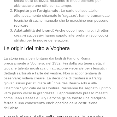
chiara della bellezza, rifiutando le mode effimere per
abbracciare uno stile senza tempo.
Rispetto per l’artigianato:
Le sarte del suo atelier,
affettuosamente chiamate le ‘ragazze’, hanno tramandato
tecniche di cucito manuale che le macchine non possono
replicare.
Adattabilità del brand:
Anche dopo il suo ritiro, i direttori
creativi successivi hanno saputo interpretare i suoi codici
stilistici per le nuove generazioni.
Le origini del mito a Voghera
La storia inizia ben lontano dai fasti di Parigi o Roma,
precisamente a Voghera, nel 1932. Fin dalla più tenera età, il
giovane talento mostrava un’attrazione viscerale per i tessuti, i
dettagli sartoriali e l’arte del vestire. Non si accontentava di
osservare; voleva creare. La decisione di trasferirsi a Parigi
giovanissimo per studiare all’École des Beaux-Arts e alla
Chambre Syndicale de la Couture Parisienne ha segnato il primo
vero passo verso la grandezza. L’apprendistato presso maestri
come Jean Dessès e Guy Laroche gli ha fornito una disciplina
ferrea e una conoscenza enciclopedica della costruzione
dell’abito.