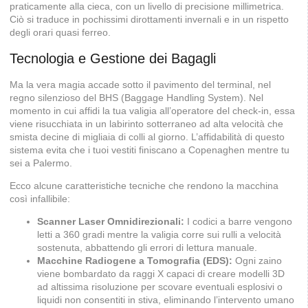
praticamente alla cieca, con un livello di precisione millimetrica.
Ciò si traduce in pochissimi dirottamenti invernali e in un rispetto
degli orari quasi ferreo.
Tecnologia e Gestione dei Bagagli
Ma la vera magia accade sotto il pavimento del terminal, nel
regno silenzioso del BHS (Baggage Handling System). Nel
momento in cui affidi la tua valigia all’operatore del check-in, essa
viene risucchiata in un labirinto sotterraneo ad alta velocità che
smista decine di migliaia di colli al giorno. L’affidabilità di questo
sistema evita che i tuoi vestiti finiscano a Copenaghen mentre tu
sei a Palermo.
Ecco alcune caratteristiche tecniche che rendono la macchina
così infallibile:
Scanner Laser Omnidirezionali:
I codici a barre vengono
letti a 360 gradi mentre la valigia corre sui rulli a velocità
sostenuta, abbattendo gli errori di lettura manuale.
Macchine Radiogene a Tomografia (EDS):
Ogni zaino
viene bombardato da raggi X capaci di creare modelli 3D
ad altissima risoluzione per scovare eventuali esplosivi o
liquidi non consentiti in stiva, eliminando l’intervento umano