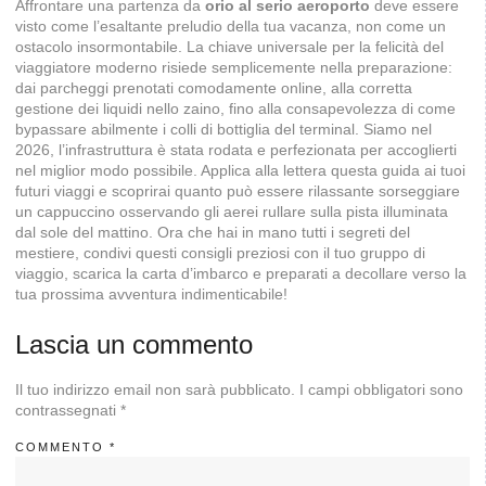
Affrontare una partenza da
orio al serio aeroporto
deve essere
visto come l’esaltante preludio della tua vacanza, non come un
ostacolo insormontabile. La chiave universale per la felicità del
viaggiatore moderno risiede semplicemente nella preparazione:
dai parcheggi prenotati comodamente online, alla corretta
gestione dei liquidi nello zaino, fino alla consapevolezza di come
bypassare abilmente i colli di bottiglia del terminal. Siamo nel
2026, l’infrastruttura è stata rodata e perfezionata per accoglierti
nel miglior modo possibile. Applica alla lettera questa guida ai tuoi
futuri viaggi e scoprirai quanto può essere rilassante sorseggiare
un cappuccino osservando gli aerei rullare sulla pista illuminata
dal sole del mattino. Ora che hai in mano tutti i segreti del
mestiere, condivi questi consigli preziosi con il tuo gruppo di
viaggio, scarica la carta d’imbarco e preparati a decollare verso la
tua prossima avventura indimenticabile!
Lascia un commento
Il tuo indirizzo email non sarà pubblicato.
I campi obbligatori sono
contrassegnati
*
COMMENTO
*