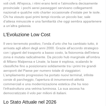
voli civili. All’epoca, i ritmi erano lenti e l’atmosfera decisamente
provinciale: i pochi aerei passeggeri servivano collegamenti
nazionali e qualche volo charter occasionale d’estate per le isole.
Chi ha vissuto quei primi tempi ricorda un piccolo bar, sale
d’attesa minuscole e una familiarità che oggi sembra appartenere
a un’altra galassia.
L’Evoluzione Low Cost
Il vero terremoto positivo, l’onda d’urto che ha cambiato tutto, è
arrivata agli albori degli anni 2000. Grazie all’accordo strategico
con i giganti del trasporto a basso costo, la fisionomia dell’intera
zona è mutata radicalmente. Da piccolo hub marginale all’ombra
di Milano Malpensa e Linate, la base è esplosa, scalando le
classifiche fino a posizionarsi solidamente tra i primi tre grandi
aeroporti del Paese per numero totale di viaggiatori.
L’ampliamento progressivo ha portato nuovi terminal, infinite
corsie di parcheggio, l’apertura di innumerevoli attività
commerciali e una modernizzazione estetica che ha reso
l’infrastruttura una vetrina luminosa. La sua ascesa ha
democratizzato il volo per milioni di italiani.
Lo Stato Attuale nel 2026