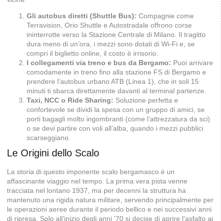
Gli autobus diretti (Shuttle Bus):
Compagnie come
Terravision, Orio Shuttle e Autostradale offrono corse
ininterrotte verso la Stazione Centrale di Milano. Il tragitto
dura meno di un’ora, i mezzi sono dotati di Wi-Fi e, se
compri il biglietto online, il costo è irrisorio.
I collegamenti via treno e bus da Bergamo:
Puoi arrivare
comodamente in treno fino alla stazione FS di Bergamo e
prendere l’autobus urbano ATB (Linea 1), che in soli 15
minuti ti sbarca direttamente davanti al terminal partenze.
Taxi, NCC o Ride Sharing:
Soluzione perfetta e
confortevole se dividi la spesa con un gruppo di amici, se
porti bagagli molto ingombranti (come l’attrezzatura da sci)
o se devi partire con voli all’alba, quando i mezzi pubblici
scarseggiano.
Le Origini dello Scalo
La storia di questo imponente scalo bergamasco è un
affascinante viaggio nel tempo. La prima vera pista venne
tracciata nel lontano 1937, ma per decenni la struttura ha
mantenuto una rigida natura militare, servendo principalmente per
le operazioni aeree durante il periodo bellico e nei successivi anni
di ripresa. Solo all’inizio degli anni ’70 si decise di aprire l’asfalto ai