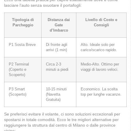
lasciare l’auto senza svuotare il portafogli:
Tipologia di
Distanza dai
Livello di Costo e
Parcheggio
Gate
Consigli
d’Imbarco
P1 Sosta Breve
Di fronte agli
Alto. Ideale solo per
arrivi (1 min)
carico/scarico rapido.
P2 Terminal
Circa 2-3
Medio-Alto. Ottimo per
(Coperto e
minuti a piedi
viaggi di lavoro veloci.
Scoperto)
P3 Smart
10-15 minuti
Economico. La scelta
(Scoperto)
(Navetta
top per lunghe vacanze.
Gratuita)
Se preferisci evitare il volante, ci sono soluzioni eccezionali per
spostarsi in totale comodità. Ecco le tre migliori alternative per
raggiungere la struttura dal centro di Milano o dalle province
vicine: