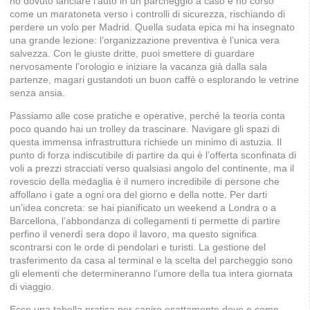
ho dovuto lanciare l’auto in un parcheggio a caso e ho corso
come un maratoneta verso i controlli di sicurezza, rischiando di
perdere un volo per Madrid. Quella sudata epica mi ha insegnato
una grande lezione: l’organizzazione preventiva è l’unica vera
salvezza. Con le giuste dritte, puoi smettere di guardare
nervosamente l’orologio e iniziare la vacanza già dalla sala
partenze, magari gustandoti un buon caffè o esplorando le vetrine
senza ansia.
Passiamo alle cose pratiche e operative, perché la teoria conta
poco quando hai un trolley da trascinare. Navigare gli spazi di
questa immensa infrastruttura richiede un minimo di astuzia. Il
punto di forza indiscutibile di partire da qui è l’offerta sconfinata di
voli a prezzi stracciati verso qualsiasi angolo del continente, ma il
rovescio della medaglia è il numero incredibile di persone che
affollano i gate a ogni ora del giorno e della notte. Per darti
un’idea concreta: se hai pianificato un weekend a Londra o a
Barcellona, l’abbondanza di collegamenti ti permette di partire
perfino il venerdì sera dopo il lavoro, ma questo significa
scontrarsi con le orde di pendolari e turisti. La gestione del
trasferimento da casa al terminal e la scelta del parcheggio sono
gli elementi che determineranno l’umore della tua intera giornata
di viaggio.
Ecco una tabella pratica per capire esattamente dove e come