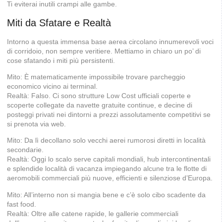
Ti eviterai inutili crampi alle gambe.
Miti da Sfatare e Realtà
Intorno a questa immensa base aerea circolano innumerevoli voci
di corridoio, non sempre veritiere. Mettiamo in chiaro un po’ di
cose sfatando i miti più persistenti.
Mito: È matematicamente impossibile trovare parcheggio
economico vicino ai terminal.
Realtà: Falso. Ci sono strutture Low Cost ufficiali coperte e
scoperte collegate da navette gratuite continue, e decine di
posteggi privati nei dintorni a prezzi assolutamente competitivi se
si prenota via web.
Mito: Da lì decollano solo vecchi aerei rumorosi diretti in località
secondarie.
Realtà: Oggi lo scalo serve capitali mondiali, hub intercontinentali
e splendide località di vacanza impiegando alcune tra le flotte di
aeromobili commerciali più nuove, efficienti e silenziose d’Europa.
Mito: All’interno non si mangia bene e c’è solo cibo scadente da
fast food.
Realtà: Oltre alle catene rapide, le gallerie commerciali