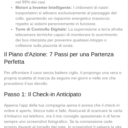
nel 99% dei casi.
Motori a Inverter Intelligente:
I chilometri di nastri
trasportatori si attivano esclusivamente al passaggio del
collo, garantendo un risparmio energetico massiccio
rispetto ai sistemi perennemente in funzione.
Torre di Controllo Digitale:
La supervisione a terra sfrutta
telecamere termiche capaci di monitorare lo scorrimento
dei bus interpista per prevenire qualsiasi intoppo o
collisione sulla piazzola di sosta.
Il Piano d’Azione: 7 Passi per una Partenza
Perfetta
Per affrontare il caos senza battere ciglio, ti propongo una vera e
propria scaletta di marcia da seguire nei giorni e nelle ore che
precedono il tuo decollo.
Passo 1: Il Check-in Anticipato
Appena l’app della tua compagnia aerea ti avvisa che il check-in
online è aperto, blocca tutto e fallo. Assicurati di scaricare la carta
d’imbarco sul telefono, ma il mio consiglio spassionato è di farne
sempre uno screenshot fotografico. Se la connessione cede
proprio davanti al tornello del gate, lo screenshot ti salverà la vita.