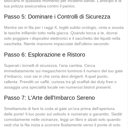
bloccarsi in qualsiasi momento per incidenti banali. L’anticipo è la
tua polizza assicurativa contro il panico.
Passo 5: Dominare i Controlli di Sicurezza
Mentre sei in fila per i raggi X, togliti subito orologio, cinta e svuota
le tasche infilando tutto nella giacca. Quando tocca a te, dovrai
solo poggiare i dispositivi elettronici e il sacchetto dei liquidi nella
vaschetta. Niente manovre impacciate dell’ultimo secondo.
Passo 6: Esplorazione e Ristoro
Superati i tornelli di sicurezza, l’aria cambia. Cerca
immediatamente sui megaschermi luminosi il numero del tuo gate
d’imbarco, così sai in che zona devi dirigerti. A quel punto,
rallenta. Prenditi un caffè, curiosa tra gli scaffali dei duty free o
assaggia una specialità locale nei numerosi bistrot presenti.
Passo 7: L’Arte dell’Imbarco Sereno
Smettiamola di fare la coda al gate un’ora prima dell’apertura
delle porte! Il tuo posto sul velivolo è numerato e garantito. Siediti
comodamente nelle vicinanze, leggi un libro e alzati solo quando
vedi che la fila inizia a scorrere fluidamente verso il ponte di volo.