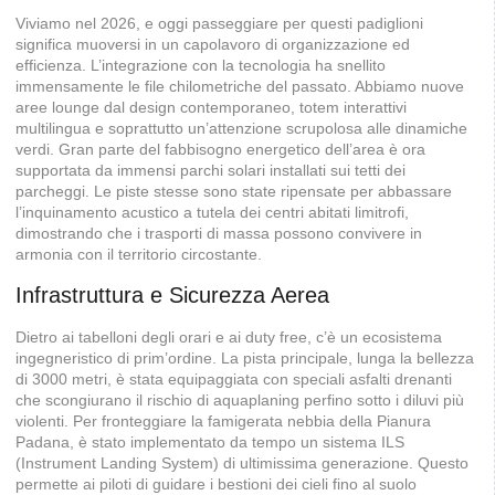
Viviamo nel 2026, e oggi passeggiare per questi padiglioni
significa muoversi in un capolavoro di organizzazione ed
efficienza. L’integrazione con la tecnologia ha snellito
immensamente le file chilometriche del passato. Abbiamo nuove
aree lounge dal design contemporaneo, totem interattivi
multilingua e soprattutto un’attenzione scrupolosa alle dinamiche
verdi. Gran parte del fabbisogno energetico dell’area è ora
supportata da immensi parchi solari installati sui tetti dei
parcheggi. Le piste stesse sono state ripensate per abbassare
l’inquinamento acustico a tutela dei centri abitati limitrofi,
dimostrando che i trasporti di massa possono convivere in
armonia con il territorio circostante.
Infrastruttura e Sicurezza Aerea
Dietro ai tabelloni degli orari e ai duty free, c’è un ecosistema
ingegneristico di prim’ordine. La pista principale, lunga la bellezza
di 3000 metri, è stata equipaggiata con speciali asfalti drenanti
che scongiurano il rischio di aquaplaning perfino sotto i diluvi più
violenti. Per fronteggiare la famigerata nebbia della Pianura
Padana, è stato implementato da tempo un sistema ILS
(Instrument Landing System) di ultimissima generazione. Questo
permette ai piloti di guidare i bestioni dei cieli fino al suolo