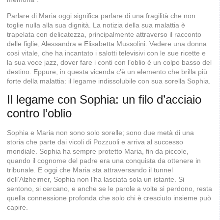
Parlare di Maria oggi significa parlare di una fragilità che non
toglie nulla alla sua dignità. La notizia della sua malattia è
trapelata con delicatezza, principalmente attraverso il racconto
delle figlie, Alessandra e Elisabetta Mussolini. Vedere una donna
così vitale, che ha incantato i salotti televisivi con le sue ricette e
la sua voce jazz, dover fare i conti con l’oblio è un colpo basso del
destino. Eppure, in questa vicenda c’è un elemento che brilla più
forte della malattia: il legame indissolubile con sua sorella Sophia.
Il legame con Sophia: un filo d’acciaio
contro l’oblio
Sophia e Maria non sono solo sorelle; sono due metà di una
storia che parte dai vicoli di Pozzuoli e arriva al successo
mondiale. Sophia ha sempre protetto Maria, fin da piccole,
quando il cognome del padre era una conquista da ottenere in
tribunale. E oggi che Maria sta attraversando il tunnel
dell’Alzheimer, Sophia non l’ha lasciata sola un istante. Si
sentono, si cercano, e anche se le parole a volte si perdono, resta
quella connessione profonda che solo chi è cresciuto insieme può
capire.