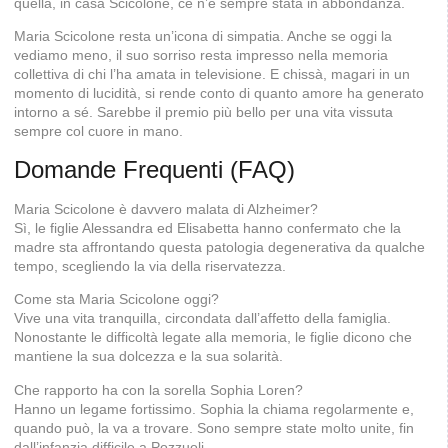
quella, in casa Scicolone, ce n’è sempre stata in abbondanza.
Maria Scicolone resta un’icona di simpatia. Anche se oggi la
vediamo meno, il suo sorriso resta impresso nella memoria
collettiva di chi l’ha amata in televisione. E chissà, magari in un
momento di lucidità, si rende conto di quanto amore ha generato
intorno a sé. Sarebbe il premio più bello per una vita vissuta
sempre col cuore in mano.
Domande Frequenti (FAQ)
Maria Scicolone è davvero malata di Alzheimer?
Sì, le figlie Alessandra ed Elisabetta hanno confermato che la
madre sta affrontando questa patologia degenerativa da qualche
tempo, scegliendo la via della riservatezza.
Come sta Maria Scicolone oggi?
Vive una vita tranquilla, circondata dall’affetto della famiglia.
Nonostante le difficoltà legate alla memoria, le figlie dicono che
mantiene la sua dolcezza e la sua solarità.
Che rapporto ha con la sorella Sophia Loren?
Hanno un legame fortissimo. Sophia la chiama regolarmente e,
quando può, la va a trovare. Sono sempre state molto unite, fin
dall’infanzia difficile a Pozzuoli.