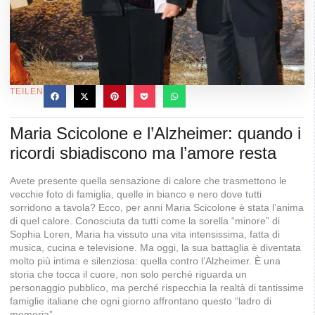
TEILEN
Maria Scicolone e l’Alzheimer: quando i
ricordi sbiadiscono ma l’amore resta
Avete presente quella sensazione di calore che trasmettono le
vecchie foto di famiglia, quelle in bianco e nero dove tutti
sorridono a tavola? Ecco, per anni Maria Scicolone è stata l’anima
di quel calore. Conosciuta da tutti come la sorella “minore” di
Sophia Loren, Maria ha vissuto una vita intensissima, fatta di
musica, cucina e televisione. Ma oggi, la sua battaglia è diventata
molto più intima e silenziosa: quella contro l’Alzheimer. È una
storia che tocca il cuore, non solo perché riguarda un
personaggio pubblico, ma perché rispecchia la realtà di tantissime
famiglie italiane che ogni giorno affrontano questo “ladro di
memoria”.