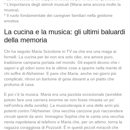
* L’importanza degli stimoli musicali (Maria ama ancora molto la
musica).
* Il ruolo fondamentale dei caregiver familiari nella gestione
emotiva.
La cucina e la musica: gli ultimi baluardi
della memoria
Chi ha seguito Maria Scicolone in TV sa che era una maga ai
fornelli. La cucina per lei non era solo cibo, era amore puro,
tradizione campana portata nel mondo. Gli esperti dicono che i
sapori e gli odori sono tra le ultime cose a sparire nella mente di
chi soffre di Alzheimer. E pare che Maria, anche nei giorni più
complicati, ritrovi un barlume di gioia davanti a un piatto che
profuma di casa.
E poi c’è la musica. Maria era una jazzista eccezionale (avrebbe
potuto fare una carriera enorme se non fosse rimasta un po’
nell’ombra della sorella). La musicoterapia è una delle armi più
potenti contro l’Alzheimer. Una vecchia canzone può riaccendere
circuiti spenti da anni. Immagino Sophia che le canta una vecchia
nenia napoletana al telefono e Maria che, per un attimo, torna la
ragazza coraggiosa di Pozzuoli. È in questi piccoli miracoli che