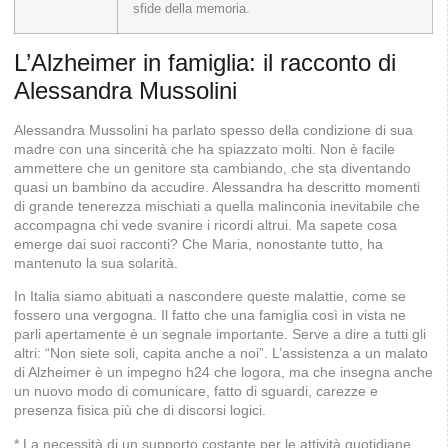
sfide della memoria.
L’Alzheimer in famiglia: il racconto di
Alessandra Mussolini
Alessandra Mussolini ha parlato spesso della condizione di sua
madre con una sincerità che ha spiazzato molti. Non è facile
ammettere che un genitore sta cambiando, che sta diventando
quasi un bambino da accudire. Alessandra ha descritto momenti
di grande tenerezza mischiati a quella malinconia inevitabile che
accompagna chi vede svanire i ricordi altrui. Ma sapete cosa
emerge dai suoi racconti? Che Maria, nonostante tutto, ha
mantenuto la sua solarità.
In Italia siamo abituati a nascondere queste malattie, come se
fossero una vergogna. Il fatto che una famiglia così in vista ne
parli apertamente è un segnale importante. Serve a dire a tutti gli
altri: “Non siete soli, capita anche a noi”. L’assistenza a un malato
di Alzheimer è un impegno h24 che logora, ma che insegna anche
un nuovo modo di comunicare, fatto di sguardi, carezze e
presenza fisica più che di discorsi logici.
* La necessità di un supporto costante per le attività quotidiane.