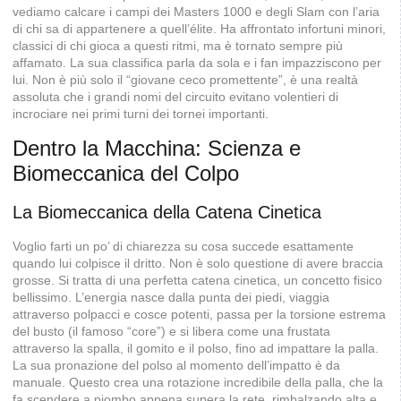
vediamo calcare i campi dei Masters 1000 e degli Slam con l’aria
di chi sa di appartenere a quell’élite. Ha affrontato infortuni minori,
classici di chi gioca a questi ritmi, ma è tornato sempre più
affamato. La sua classifica parla da sola e i fan impazziscono per
lui. Non è più solo il “giovane ceco promettente”, è una realtà
assoluta che i grandi nomi del circuito evitano volentieri di
incrociare nei primi turni dei tornei importanti.
Dentro la Macchina: Scienza e
Biomeccanica del Colpo
La Biomeccanica della Catena Cinetica
Voglio farti un po’ di chiarezza su cosa succede esattamente
quando lui colpisce il dritto. Non è solo questione di avere braccia
grosse. Si tratta di una perfetta catena cinetica, un concetto fisico
bellissimo. L’energia nasce dalla punta dei piedi, viaggia
attraverso polpacci e cosce potenti, passa per la torsione estrema
del busto (il famoso “core”) e si libera come una frustata
attraverso la spalla, il gomito e il polso, fino ad impattare la palla.
La sua pronazione del polso al momento dell’impatto è da
manuale. Questo crea una rotazione incredibile della palla, che la
fa scendere a piombo appena supera la rete, rimbalzando alta e