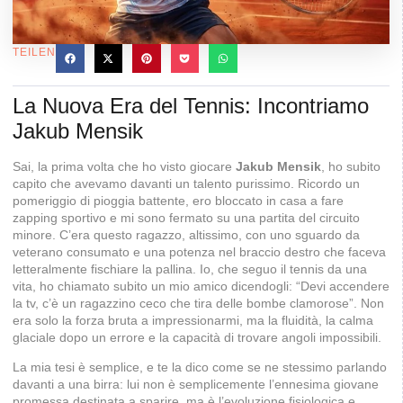
TEILEN
La Nuova Era del Tennis: Incontriamo
Jakub Mensik
Sai, la prima volta che ho visto giocare
Jakub Mensik
, ho subito
capito che avevamo davanti un talento purissimo. Ricordo un
pomeriggio di pioggia battente, ero bloccato in casa a fare
zapping sportivo e mi sono fermato su una partita del circuito
minore. C’era questo ragazzo, altissimo, con uno sguardo da
veterano consumato e una potenza nel braccio destro che faceva
letteralmente fischiare la pallina. Io, che seguo il tennis da una
vita, ho chiamato subito un mio amico dicendogli: “Devi accendere
la tv, c’è un ragazzino ceco che tira delle bombe clamorose”. Non
era solo la forza bruta a impressionarmi, ma la fluidità, la calma
glaciale dopo un errore e la capacità di trovare angoli impossibili.
La mia tesi è semplice, e te la dico come se ne stessimo parlando
davanti a una birra: lui non è semplicemente l’ennesima giovane
promessa destinata a sparire, ma è l’evoluzione fisiologica e