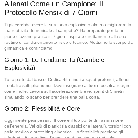
Allenati Come un Campione: Il
Protocollo Mensik di 7 Giorni
Ti piacerebbe avere la sua forza esplosiva o almeno migliorare la
tua reattività domenicale al campetto? Ho preparato per te un
piano d’azione pratico in 7 giorni, ispirato direttamente alla sua
routine di condizionamento fisico e tecnico. Mettiamo le scarpe da
ginnastica e cominciamo.
Giorno 1: Le Fondamenta (Gambe e
Esplosività)
Tutto parte dal basso. Dedica 45 minuti a squat profondi, affondi
frontali e salti pliometrici. Devi insegnare ai tuoi muscoli a reagire
come molle. Lavora sull’accelerazione breve, sprint di 5 metri
simulando lo scatto per prendere una palla corta.
Giorno 2: Flessibilità e Core
Oggi niente pesi pesanti. Il core è il tuo ponte di trasmissione
dell’energia. Vai giù di plank (sia classici che laterali), torsioni con
palla medica e stretching dinamico. La flessibilità previene gli
infortuni e ti garantisce l’ampiezza di movimento nei colpi.