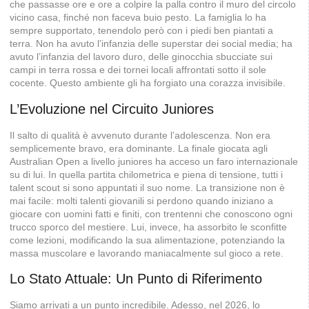
che passasse ore e ore a colpire la palla contro il muro del circolo
vicino casa, finché non faceva buio pesto. La famiglia lo ha
sempre supportato, tenendolo però con i piedi ben piantati a
terra. Non ha avuto l’infanzia delle superstar dei social media; ha
avuto l’infanzia del lavoro duro, delle ginocchia sbucciate sui
campi in terra rossa e dei tornei locali affrontati sotto il sole
cocente. Questo ambiente gli ha forgiato una corazza invisibile.
L’Evoluzione nel Circuito Juniores
Il salto di qualità è avvenuto durante l’adolescenza. Non era
semplicemente bravo, era dominante. La finale giocata agli
Australian Open a livello juniores ha acceso un faro internazionale
su di lui. In quella partita chilometrica e piena di tensione, tutti i
talent scout si sono appuntati il suo nome. La transizione non è
mai facile: molti talenti giovanili si perdono quando iniziano a
giocare con uomini fatti e finiti, con trentenni che conoscono ogni
trucco sporco del mestiere. Lui, invece, ha assorbito le sconfitte
come lezioni, modificando la sua alimentazione, potenziando la
massa muscolare e lavorando maniacalmente sul gioco a rete.
Lo Stato Attuale: Un Punto di Riferimento
Siamo arrivati a un punto incredibile. Adesso, nel 2026, lo