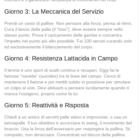
Giorno 3: La Meccanica del Servizio
Prendi un cesto di palline. Non pensare alla forza, pensa al ritmo.
Cura il lancio della palla (il “toss”), deve essere sempre nello
stesso punto. Prova il caricamento delle gambe e concentra
l’impatto nel punto più alto possibile. Fai 100 servizi curando solo
ed esclusivamente il bilanciamento del corpo.
Giorno 4: Resistenza Lattacida in Campo
Il tennis è uno sport di scatti continui e recuperi. Oggi fai le
famose “navette” (suicides) tra le linee del campo. Cerca di
mantenere il fiatone e poi mettiti subito in posizione per simulare
un colpo al volo. Devi abituarti a pensare lucidamente quando ti
manca l’ossigeno, proprio come fa lui.
Giorno 5: Reattività e Risposta
Chiedi a un amico di servirti palle veloci e improvvise, o usa un
lanciapalle. Il tuo obiettivo è accorciare lo swing, il movimento del
braccio. Usa la forza dell’avversario per respingere la pallina. Sii
compatto, non sbracciare. Concentrati sul blocco della pallina