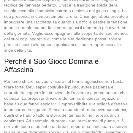
tecnica del tennista perfetto. Unisce la tradizione solida della
scuola ceca alla dinamicità estrema richiesta dal gioco di oggi. La
sua presenza in campo riempie l’arena. Chiunque abbia provato a
impugnare una racchetta sa quanto sia difficile gestire la tensione
in un tie-break, ma per lui sembra quasi il momento più divertente
della giornata. Voglio accompagnarti alla scoperta del suo mondo,
dei suoi colpi segreti e di come la sua dedizione possa ispirare
persino i nostri allenamenti quotidiani o il nostro approccio alle
sfide della vita.
Perché il Suo Gioco Domina e
Affascina
Parliamo chiaro, se vuoi vincere nel tennis agonistico non basta
tirare forte. Devi saper costruire il punto, avere pazienza e,
soprattutto, leggere le intenzioni dell’avversario prima ancora che
colpisca. La proposta di valore del tennis di questo ragazzo si
basa su due fattori esplosivi: l’imprevedibilità e la solidità difensiva
in un corpo da gigante. Pensa a quando affronta avversari storici,
quelli che hanno fatto la storia del tennis; lui non arretra di un
centimetro. Ad esempio, durante i suoi primi tornei di punta, si è
ritrovato sotto di un set e un break, eppure ha continuato a servire
la sua prima di servizio sopra i 210 km/h, mandando l’avversario