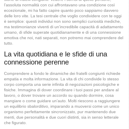
l’assoluta normalità con cui affrontavano una condizione così
eccezionale, mi ha fatto capire quanto poco sappiamo davvero
delle loro vite. La tesi centrale che voglio condividere con te oggi
è semplice: questi individui non sono semplici curiosità mediche,
ma testimonianze viventi di un’incredibile capacità di adattamento
umano, di sfide superate quotidianamente e di una connessione
emotiva che noi, nati separati, non potremo mai comprendere del
tutto.
La vita quotidiana e le sfide di una
connessione perenne
Comprendere a fondo le dinamiche dei fratelli congiunti richiede
empatia e molta informazione. La vita di chi condivide lo stesso
corpo comporta una serie infinita di negoziazioni psicologiche e
fisiche. Immagina di dover coordinare i tuoi passi per andare al
lavoro, o dover trovare un accordo su quando dormire, cosa
mangiare o come guidare un’auto. Molti riescono a raggiungere
un equilibrio sbalorditivo, imparando a muoversi come un unico
organismo perfettamente sincronizzato, pur mantenendo due
menti, due personalità e due cuori distinti, sia in senso letterale
che figurato.