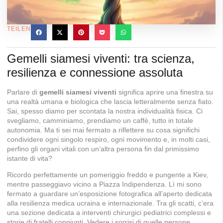
TEILEN
Gemelli siamesi viventi: tra scienza,
resilienza e connessione assoluta
Parlare di
gemelli siamesi viventi
significa aprire una finestra su
una realtà umana e biologica che lascia letteralmente senza fiato.
Sai, spesso diamo per scontata la nostra individualità fisica. Ci
svegliamo, camminiamo, prendiamo un caffè, tutto in totale
autonomia. Ma ti sei mai fermato a riflettere su cosa significhi
condividere ogni singolo respiro, ogni movimento e, in molti casi,
perfino gli organi vitali con un’altra persona fin dal primissimo
istante di vita?
Ricordo perfettamente un pomeriggio freddo e pungente a Kiev,
mentre passeggiavo vicino a Piazza Indipendenza. Lì mi sono
fermato a guardare un’esposizione fotografica all’aperto dedicata
alla resilienza medica ucraina e internazionale. Tra gli scatti, c’era
una sezione dedicata a interventi chirurgici pediatrici complessi e
storie di fratelli congiunti. Vedere i sorrisi di quelle persone,