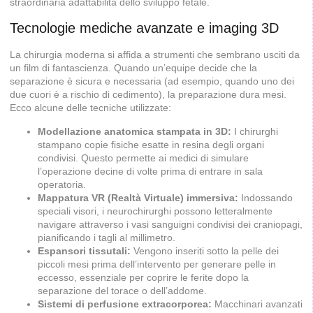
straordinaria adattabilità dello sviluppo fetale.
Tecnologie mediche avanzate e imaging 3D
La chirurgia moderna si affida a strumenti che sembrano usciti da
un film di fantascienza. Quando un’equipe decide che la
separazione è sicura e necessaria (ad esempio, quando uno dei
due cuori è a rischio di cedimento), la preparazione dura mesi.
Ecco alcune delle tecniche utilizzate:
Modellazione anatomica stampata in 3D:
I chirurghi
stampano copie fisiche esatte in resina degli organi
condivisi. Questo permette ai medici di simulare
l’operazione decine di volte prima di entrare in sala
operatoria.
Mappatura VR (Realtà Virtuale) immersiva:
Indossando
speciali visori, i neurochirurghi possono letteralmente
navigare attraverso i vasi sanguigni condivisi dei craniopagi,
pianificando i tagli al millimetro.
Espansori tissutali:
Vengono inseriti sotto la pelle dei
piccoli mesi prima dell’intervento per generare pelle in
eccesso, essenziale per coprire le ferite dopo la
separazione del torace o dell’addome.
Sistemi di perfusione extracorporea:
Macchinari avanzati