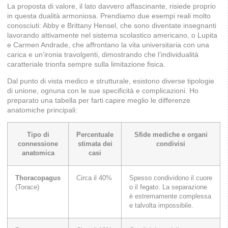
La proposta di valore, il lato davvero affascinante, risiede proprio
in questa dualità armoniosa. Prendiamo due esempi reali molto
conosciuti: Abby e Brittany Hensel, che sono diventate insegnanti
lavorando attivamente nel sistema scolastico americano, o Lupita
e Carmen Andrade, che affrontano la vita universitaria con una
carica e un’ironia travolgenti, dimostrando che l’individualità
caratteriale trionfa sempre sulla limitazione fisica.
Dal punto di vista medico e strutturale, esistono diverse tipologie
di unione, ognuna con le sue specificità e complicazioni. Ho
preparato una tabella per farti capire meglio le differenze
anatomiche principali:
Tipo di
Percentuale
Sfide mediche e organi
connessione
stimata dei
condivisi
anatomica
casi
Thoracopagus
Circa il 40%
Spesso condividono il cuore
(Torace)
o il fegato. La separazione
è estremamente complessa
e talvolta impossibile.