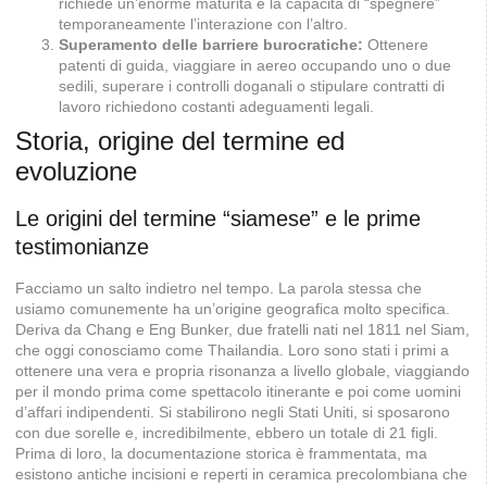
richiede un’enorme maturità e la capacità di “spegnere”
temporaneamente l’interazione con l’altro.
Superamento delle barriere burocratiche:
Ottenere
patenti di guida, viaggiare in aereo occupando uno o due
sedili, superare i controlli doganali o stipulare contratti di
lavoro richiedono costanti adeguamenti legali.
Storia, origine del termine ed
evoluzione
Le origini del termine “siamese” e le prime
testimonianze
Facciamo un salto indietro nel tempo. La parola stessa che
usiamo comunemente ha un’origine geografica molto specifica.
Deriva da Chang e Eng Bunker, due fratelli nati nel 1811 nel Siam,
che oggi conosciamo come Thailandia. Loro sono stati i primi a
ottenere una vera e propria risonanza a livello globale, viaggiando
per il mondo prima come spettacolo itinerante e poi come uomini
d’affari indipendenti. Si stabilirono negli Stati Uniti, si sposarono
con due sorelle e, incredibilmente, ebbero un totale di 21 figli.
Prima di loro, la documentazione storica è frammentata, ma
esistono antiche incisioni e reperti in ceramica precolombiana che