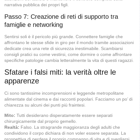
narrativa pubblica dei propri figli.
Passo 7: Creazione di reti di supporto tra
famiglie e networking
Sentirsi soli è il pericolo più grande. Connettere famiglie che
affrontano le stesse sfide in giro per il mondo tramite associazioni
dedicate crea una rete di sicurezza inestimabile. Scambiarsi
consigli pratici su come vestirsi, come dormire o come affrontare
specifiche patologie cambia letteralmente la vita di questi ragazzi.
Sfatare i falsi miti: la verità oltre le
apparenze
Ci sono tantissime incomprensioni e leggende metropolitane
alimentate dal cinema e dai racconti popolari. Facciamo un po’ di
chiarezza su alcuni dei punti più fraintesi.
Mito:
Tutti desiderano disperatamente essere separati
chirurgicamente dal proprio gemello.
Realtà:
Falso. La stragrande maggioranza degli adulti che
condividono il corpo dichiara di non voler essere separata. La
prospettiva di perdere il proprio compagno di vita e di svegliarsi