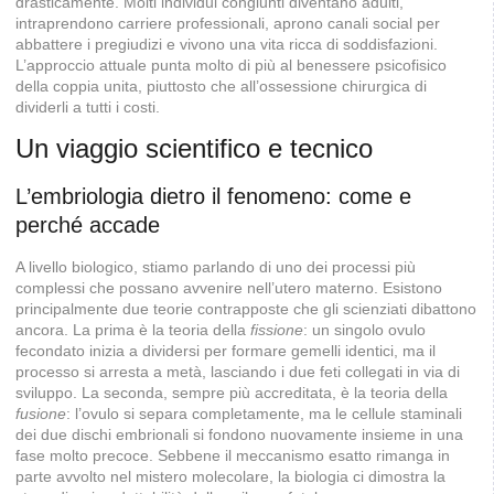
drasticamente. Molti individui congiunti diventano adulti,
intraprendono carriere professionali, aprono canali social per
abbattere i pregiudizi e vivono una vita ricca di soddisfazioni.
L’approccio attuale punta molto di più al benessere psicofisico
della coppia unita, piuttosto che all’ossessione chirurgica di
dividerli a tutti i costi.
Un viaggio scientifico e tecnico
L’embriologia dietro il fenomeno: come e
perché accade
A livello biologico, stiamo parlando di uno dei processi più
complessi che possano avvenire nell’utero materno. Esistono
principalmente due teorie contrapposte che gli scienziati dibattono
ancora. La prima è la teoria della
fissione
: un singolo ovulo
fecondato inizia a dividersi per formare gemelli identici, ma il
processo si arresta a metà, lasciando i due feti collegati in via di
sviluppo. La seconda, sempre più accreditata, è la teoria della
fusione
: l’ovulo si separa completamente, ma le cellule staminali
dei due dischi embrionali si fondono nuovamente insieme in una
fase molto precoce. Sebbene il meccanismo esatto rimanga in
parte avvolto nel mistero molecolare, la biologia ci dimostra la