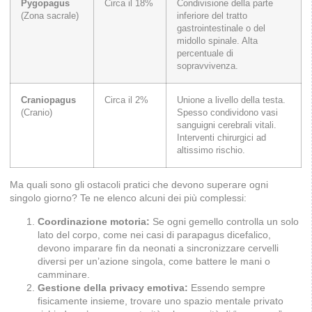
Pygopagus
Circa il 18%
Condivisione della parte
(Zona sacrale)
inferiore del tratto
gastrointestinale o del
midollo spinale. Alta
percentuale di
sopravvivenza.
Craniopagus
Circa il 2%
Unione a livello della testa.
(Cranio)
Spesso condividono vasi
sanguigni cerebrali vitali.
Interventi chirurgici ad
altissimo rischio.
Ma quali sono gli ostacoli pratici che devono superare ogni
singolo giorno? Te ne elenco alcuni dei più complessi:
Coordinazione motoria:
Se ogni gemello controlla un solo
lato del corpo, come nei casi di parapagus dicefalico,
devono imparare fin da neonati a sincronizzare cervelli
diversi per un’azione singola, come battere le mani o
camminare.
Gestione della privacy emotiva:
Essendo sempre
fisicamente insieme, trovare uno spazio mentale privato