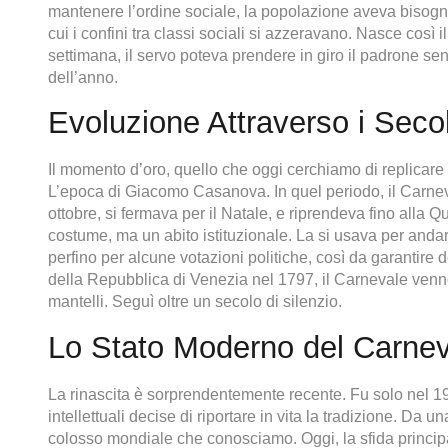
mantenere l’ordine sociale, la popolazione aveva bisogno
cui i confini tra classi sociali si azzeravano. Nasce così 
settimana, il servo poteva prendere in giro il padrone s
dell’anno.
Evoluzione Attraverso i Secol
Il momento d’oro, quello che oggi cerchiamo di replicare
L’epoca di Giacomo Casanova. In quel periodo, il Carnev
ottobre, si fermava per il Natale, e riprendeva fino alla 
costume, ma un abito istituzionale. La si usava per andare
perfino per alcune votazioni politiche, così da garantire d
della Repubblica di Venezia nel 1797, il Carnevale venne
mantelli. Seguì oltre un secolo di silenzio.
Lo Stato Moderno del Carne
La rinascita è sorprendentemente recente. Fu solo nel 197
intellettuali decise di riportare in vita la tradizione. Da u
colosso mondiale che conosciamo. Oggi, la sfida principa