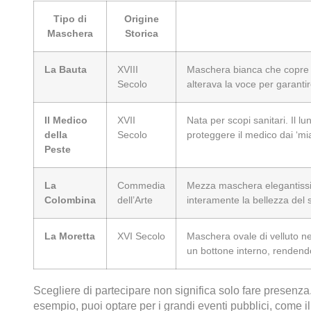
Tipo di
Origine
Maschera
Storica
La Bauta
XVIII
Maschera bianca che copre t
Secolo
alterava la voce per garantir
Il Medico
XVII
Nata per scopi sanitari. Il 
della
Secolo
proteggere il medico dai ‘mia
Peste
La
Commedia
Mezza maschera elegantissim
Colombina
dell’Arte
interamente la bellezza del 
La Moretta
XVI Secolo
Maschera ovale di velluto ne
un bottone interno, renden
Scegliere di partecipare non significa solo fare presenza
esempio, puoi optare per i grandi eventi pubblici, come il 