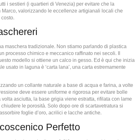
utti i sestieri (i quartieri di Venezia) per evitare che la
arco, valorizzando le eccellenze artigianali locali che
 costo.
aschereri
una maschera tradizionale. Non stiamo parlando di plastica
un processo chimico e meccanico raffinato nei secoli. Il
esto modello si ottiene un calco in gesso. Ed è qui che inizia
riale usato in laguna è ‘carta lana’, una carta estremamente
lizzando un collante naturale a base di acqua e farina, a volte
 pressione deve essere uniforme e rigorosa per evitare bolle
volta asciutta, la base grigia viene estratta, rifilata con lame
r chiudere le porosità. Solo dopo ore di scartavetratura si
ssorbire foglie d’oro, acrilici e lacche antiche.
alcoscenico Perfetto