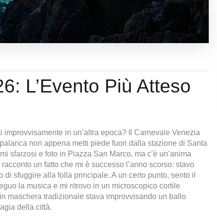
6: L’Evento Più Atteso
rti improvvisamente in un’altra epoca? Il Carnevale Venezia
palanca non appena metti piede fuori dalla stazione di Santa
umi sfarzosi e foto in Piazza San Marco, ma c’è un’anima
Ti racconto un fatto che mi è successo l’anno scorso: stavo
sfuggire alla folla principale. A un certo punto, sento il
eguo la musica e mi ritrovo in un microscopico cortile
 in maschera tradizionale stava improvvisando un ballo
gia della città.