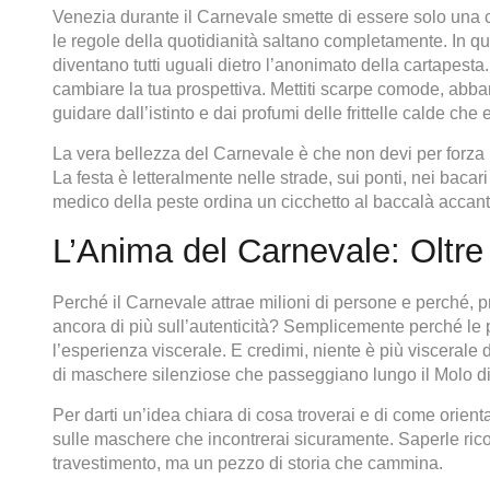
Venezia durante il Carnevale smette di essere solo una c
le regole della quotidianità saltano completamente. In quest
diventano tutti uguali dietro l’anonimato della cartapesta
cambiare la tua prospettiva. Mettiti scarpe comode, abb
guidare dall’istinto e dai profumi delle frittelle calde ch
La vera bellezza del Carnevale è che non devi per forza p
La festa è letteralmente nelle strade, sui ponti, nei bacar
medico della peste ordina un cicchetto al baccalà accant
L’Anima del Carnevale: Oltre
Perché il Carnevale attrae milioni di persone e perché, 
ancora di più sull’autenticità? Semplicemente perché le 
l’esperienza viscerale. E credimi, niente è più viscerale
di maschere silenziose che passeggiano lungo il Molo d
Per darti un’idea chiara di cosa troverai e di come orienta
sulle maschere che incontrerai sicuramente. Saperle ric
travestimento, ma un pezzo di storia che cammina.