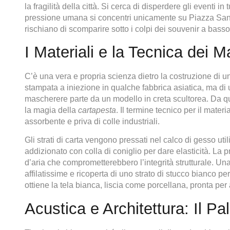
la fragilità della città. Si cerca di disperdere gli eventi in t
pressione umana si concentri unicamente su Piazza San M
rischiano di scomparire sotto i colpi dei souvenir a basso
I Materiali e la Tecnica dei M
C’è una vera e propria scienza dietro la costruzione di 
stampata a iniezione in qualche fabbrica asiatica, ma di 
mascherere parte da un modello in creta scultorea. Da qu
la magia della
cartapesta
. Il termine tecnico per il mate
assorbente e priva di colle industriali.
Gli strati di carta vengono pressati nel calco di gesso uti
addizionato con colla di coniglio per dare elasticità. La
d’aria che comprometterebbero l’integrità strutturale. Una 
affilatissime e ricoperta di uno strato di stucco bianco pe
ottiene la tela bianca, liscia come porcellana, pronta per a
Acustica e Architettura: Il P