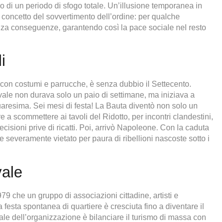
 di un periodo di sfogo totale. Un’illusione temporanea in
il concetto del sovvertimento dell’ordine: per qualche
enza conseguenze, garantendo così la pace sociale nel resto
i
 con costumi e parrucche, è senza dubbio il Settecento.
ale non durava solo un paio di settimane, ma iniziava a
Quaresima. Sei mesi di festa! La Bauta diventò non solo un
 a scommettere ai tavoli del Ridotto, per incontri clandestini,
ecisioni prive di ricatti. Poi, arrivò Napoleone. Con la caduta
 severamente vietato per paura di ribellioni nascoste sotto i
vale
9 che un gruppo di associazioni cittadine, artisti e
na festa spontanea di quartiere è cresciuta fino a diventare il
le dell’organizzazione è bilanciare il turismo di massa con