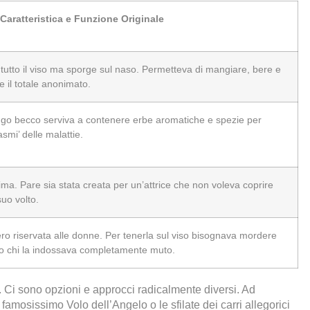
Caratteristica e Funzione Originale
utto il viso ma sporge sul naso. Permetteva di mangiare, bere e
e il totale anonimato.
lungo becco serviva a contenere erbe aromatiche e spezie per
smi’ delle malattie.
a. Pare sia stata creata per un’attrice che non voleva coprire
suo volto.
ro riservata alle donne. Per tenerla sul viso bisognava mordere
do chi la indossava completamente muto.
. Ci sono opzioni e approcci radicalmente diversi. Ad
famosissimo Volo dell’Angelo o le sfilate dei carri allegorici