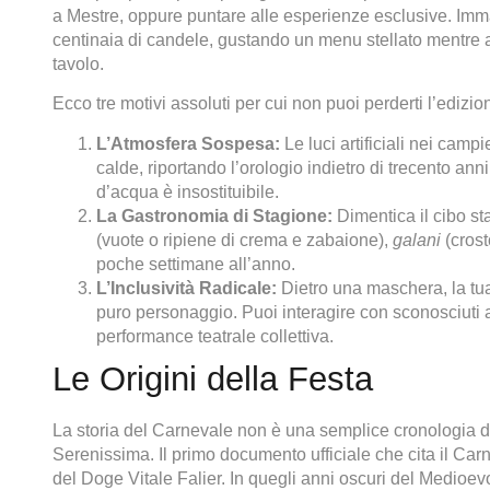
a Mestre, oppure puntare alle esperienze esclusive. Imma
centinaia di candele, gustando un menu stellato mentre acr
tavolo.
Ecco tre motivi assoluti per cui non puoi perderti l’edizi
L’Atmosfera Sospesa:
Le luci artificiali nei camp
calde, riportando l’orologio indietro di trecento anni
d’acqua è insostituibile.
La Gastronomia di Stagione:
Dimentica il cibo st
(vuote o ripiene di crema e zabaione),
galani
(crosto
poche settimane all’anno.
L’Inclusività Radicale:
Dietro una maschera, la tua
puro personaggio. Puoi interagire con sconosciuti 
performance teatrale collettiva.
Le Origini della Festa
La storia del Carnevale non è una semplice cronologia di 
Serenissima. Il primo documento ufficiale che cita il Carn
del Doge Vitale Falier. In quegli anni oscuri del Medioev