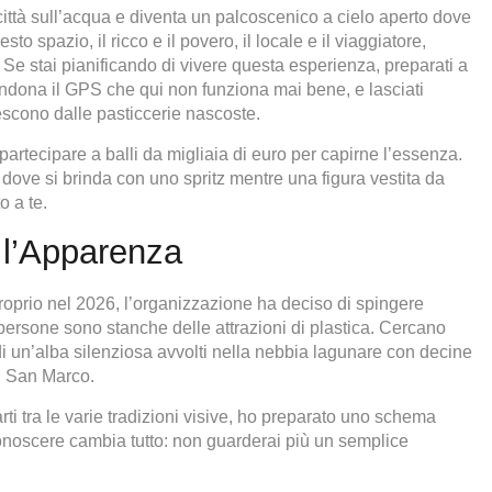
ittà sull’acqua e diventa un palcoscenico a cielo aperto dove
o spazio, il ricco e il povero, il locale e il viaggiatore,
. Se stai pianificando di vivere questa esperienza, preparati a
andona il GPS che qui non funziona mai bene, e lasciati
e escono dalle pasticcerie nascoste.
artecipare a balli da migliaia di euro per capirne l’essenza.
i dove si brinda con uno spritz mentre una figura vestita da
o a te.
 l’Apparenza
proprio nel 2026, l’organizzazione ha deciso di spingere
persone sono stanche delle attrazioni di plastica. Cercano
 di un’alba silenziosa avvolti nella nebbia lagunare con decine
i San Marco.
rti tra le varie tradizioni visive, ho preparato uno schema
onoscere cambia tutto: non guarderai più un semplice