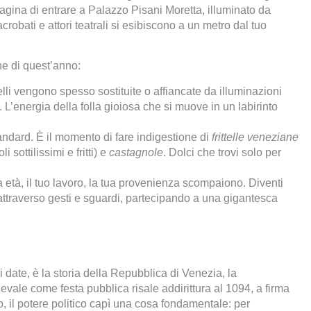
gina di entrare a Palazzo Pisani Moretta, illuminato da
obati e attori teatrali si esibiscono a un metro dal tuo
one di quest’anno:
ielli vengono spesso sostituite o affiancate da illuminazioni
. L’energia della folla gioiosa che si muove in un labirinto
andard. È il momento di fare indigestione di
frittelle veneziane
li sottilissimi e fritti) e
castagnole
. Dolci che trovi solo per
 età, il tuo lavoro, la tua provenienza scompaiono. Diventi
attraverso gesti e sguardi, partecipando a una gigantesca
date, è la storia della Repubblica di Venezia, la
evale come festa pubblica risale addirittura al 1094, a firma
o, il potere politico capì una cosa fondamentale: per