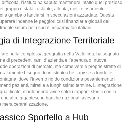
 difficoltà, l’istituto ha saputo mantenere intatto quel prezioso
el gruppo è stata costante, attenta, meticolosamente
della gamba o lanciarsi in speculazioni azzardate. Questa
uperare indenne le peggiori crisi finanziarie globali dei
ente sicuro per i sudati risparmiatori italiani.
ia di Integrazione Territoriale
icolare nella complessa geografia della Valtellina, ha segnato
ione di precedenti rami d’azienda e l’apertura di nuove,
edde operazioni di mercato, ma come vere e proprie strette di
eratamente bisogno di un istituto che capisse a fondo le
ontagna, dove l’inverno rigido condiziona pesantemente i
timenti pazienti, mirati e a lunghissimo termine. L’integrazione
ificato, mantenendo vivi e saldi i rapporti storici con la
va che altre gigantesche banche nazionali avevano
a mera centralizzazione.
assico Sportello a Hub