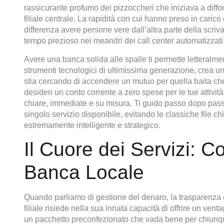
rassicurante profumo dei pizzoccheri che iniziava a diffond
filiale centrale. La rapidità con cui hanno preso in carico 
differenza avere persone vere dall’altra parte della scriva
tempo prezioso nei meandri dei call center automatizzati
Avere una banca solida alle spalle ti permette letteralmen
strumenti tecnologici di ultimissima generazione, crea un e
stia cercando di accendere un mutuo per quella baita ch
desideri un conto corrente a zero spese per le tue attività
chiare, immediate e su misura. Ti guido passo dopo pas
singolo servizio disponibile, evitando le classiche file c
estremamente intelligente e strategico.
Il Cuore dei Servizi: C
Banca Locale
Quando parliamo di gestione del denaro, la trasparenza e 
filiale risiede nella sua innata capacità di offrire un ven
un pacchetto preconfezionato che vada bene per chiunque,