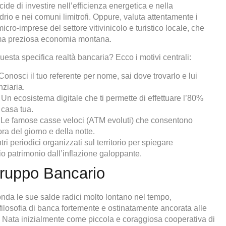
de di investire nell’efficienza energetica e nella
drio e nei comuni limitrofi. Oppure, valuta attentamente i
cro-imprese del settore vitivinicolo e turistico locale, che
le ma preziosa economia montana.
esta specifica realtà bancaria? Ecco i motivi centrali:
onosci il tuo referente per nome, sai dove trovarlo e lui
nziaria.
Un ecosistema digitale che ti permette di effettuare l’80%
 casa tua.
Le famose casse veloci (ATM evoluti) che consentono
ra del giorno e della notte.
ri periodici organizzati sul territorio per spiegare
io patrimonio dall’inflazione galoppante.
 Gruppo Bancario
nda le sue salde radici molto lontano nel tempo,
ilosofia di banca fortemente e ostinatamente ancorata alle
a. Nata inizialmente come piccola e coraggiosa cooperativa di