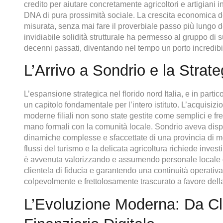
credito per aiutare concretamente agricoltori e artigiani in
DNA di pura prossimità sociale. La crescita economica d
misurata, senza mai fare il proverbiale passo più lungo 
invidiabile solidità strutturale ha permesso al gruppo di s
decenni passati, diventando nel tempo un porto incredibilm
L’Arrivo a Sondrio e la Strateg
L’espansione strategica nel florido nord Italia, e in part
un capitolo fondamentale per l’intero istituto. L’acquisiz
moderne filiali non sono state gestite come semplici e fr
mano formali con la comunità locale. Sondrio aveva disp
dinamiche complesse e sfaccettate di una provincia di m
flussi del turismo e la delicata agricoltura richiede inves
è avvenuta valorizzando e assumendo personale locale qual
clientela di fiducia e garantendo una continuità operati
colpevolmente e frettolosamente trascurato a favore dell
L’Evoluzione Moderna: Da Cl