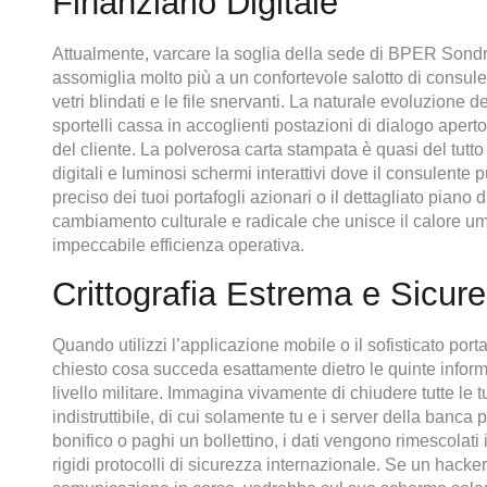
Finanziario Digitale
Attualmente, varcare la soglia della sede di BPER Sondri
assomiglia molto più a un confortevole salotto di consul
vetri blindati e le file snervanti. La naturale evoluzione 
sportelli cassa in accoglienti postazioni di dialogo apert
del cliente. La polverosa carta stampata è quasi del tutto s
digitali e luminosi schermi interattivi dove il consulente p
preciso dei tuoi portafogli azionari o il dettagliato pia
cambiamento culturale e radicale che unisce il calore um
impeccabile efficienza operativa.
Crittografia Estrema e Sicur
Quando utilizzi l’applicazione mobile o il sofisticato porta
chiesto cosa succeda esattamente dietro le quinte informa
livello militare. Immagina vivamente di chiudere tutte le 
indistruttibile, di cui solamente tu e i server della banc
bonifico o paghi un bollettino, i dati vengono rimescolati
rigidi protocolli di sicurezza internazionale. Se un hacke