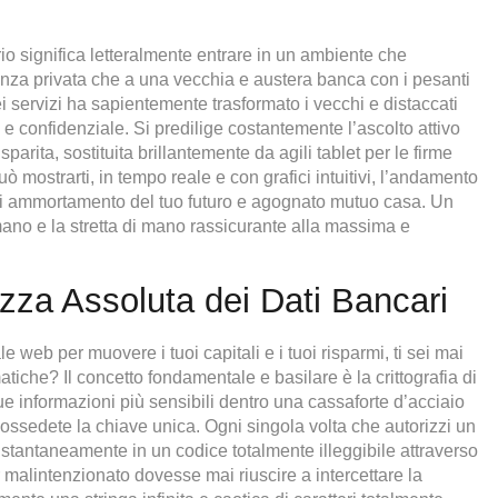
o significa letteralmente entrare in un ambiente che
enza privata che a una vecchia e austera banca con i pesanti
dei servizi ha sapientemente trasformato i vecchi e distaccati
o e confidenziale. Si predilige costantemente l’ascolto attivo
parita, sostituita brillantemente da agili tablet per le firme
uò mostrarti, in tempo reale e con grafici intuitivi, l’andamento
no di ammortamento del tuo futuro e agognato mutuo casa. Un
ano e la stretta di mano rassicurante alla massima e
ezza Assoluta dei Dati Bancari
le web per muovere i tuoi capitali e i tuoi risparmi, ti sei mai
tiche? Il concetto fondamentale e basilare è la crittografia di
tue informazioni più sensibili dentro una cassaforte d’acciaio
a possedete la chiave unica. Ogni singola volta che autorizzi un
 istantaneamente in un codice totalmente illeggibile attraverso
r malintenzionato dovesse mai riuscire a intercettare la