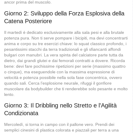
ancor prima del muscolo.
Giorno 2: Sviluppo della Forza Esplosiva della
Catena Posteriore
Il martedì è dedicato esclusivamente alla sala pesi e alla brutale
potenza pura. Non ti serve pompare i bicipiti, ma devi concentrarti
anima e corpo su tre esercizi chiave: lo squat classico profondo, i
pesantissimi stacchi da terra tradizionali e gli sfiancanti affondi
bulgari con manubri. La vera spinta del calciatore parte tutta da
dietro, dai grandi glutei e dai femorali contratti a dovere. Ricorda
bene: devi fare pochissime ripetizioni per serie (massimo quattro
o cinque), ma eseguendole con la massima espressione di
velocità e potenza possibile nella sola fase concentrica, ovvero
quando sali. Cerca l’esplosione neurale, rifuggi il gonfiore
muscolare da bodybuilder che ti renderebbe solo pesante e molto
lento.
Giorno 3: Il Dribbling nello Stretto e l’Agilità
Condizionata
Mercoledì, si torna in campo con il pallone vero. Prendi dei
semplici cinesini di plastica colorata e piazzali per terra a una