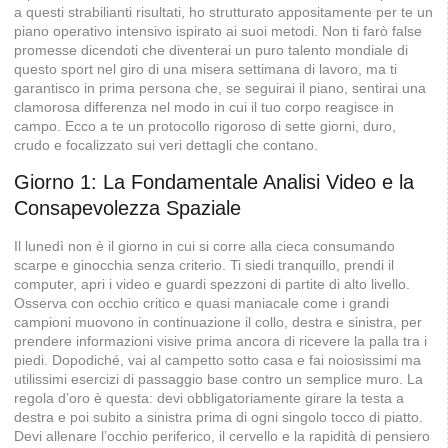
a questi strabilianti risultati, ho strutturato appositamente per te un
piano operativo intensivo ispirato ai suoi metodi. Non ti farò false
promesse dicendoti che diventerai un puro talento mondiale di
questo sport nel giro di una misera settimana di lavoro, ma ti
garantisco in prima persona che, se seguirai il piano, sentirai una
clamorosa differenza nel modo in cui il tuo corpo reagisce in
campo. Ecco a te un protocollo rigoroso di sette giorni, duro,
crudo e focalizzato sui veri dettagli che contano.
Giorno 1: La Fondamentale Analisi Video e la
Consapevolezza Spaziale
Il lunedì non è il giorno in cui si corre alla cieca consumando
scarpe e ginocchia senza criterio. Ti siedi tranquillo, prendi il
computer, apri i video e guardi spezzoni di partite di alto livello.
Osserva con occhio critico e quasi maniacale come i grandi
campioni muovono in continuazione il collo, destra e sinistra, per
prendere informazioni visive prima ancora di ricevere la palla tra i
piedi. Dopodiché, vai al campetto sotto casa e fai noiosissimi ma
utilissimi esercizi di passaggio base contro un semplice muro. La
regola d’oro è questa: devi obbligatoriamente girare la testa a
destra e poi subito a sinistra prima di ogni singolo tocco di piatto.
Devi allenare l’occhio periferico, il cervello e la rapidità di pensiero