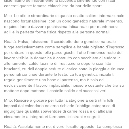
sistemiamo definitivamente la faccenda smentendo con i fatti
concreti queste famose chiacchiere da bar dello sport.
Mito: Le atlete straordinarie di questo esatto calibro internazionale
nascono fortunatissime, con un dono genetico naturale immenso,
e quindi fanno davvero pochissima fatica reale per mantenersi
agili e in perfetta forma fisica rispetto alle persone normali.
Realtà: Falso, falsissimo. Il cosiddetto dono genetico naturale
funge esclusivamente come semplice e banale biglietto d’ingresso
per entrare in questo folle parco giochi. Tutto l’immenso resto del
lavoro visibile la domenica è costruito con secchiate di sudore in
allenamento, calde lacrime di frustrazione dopo le sconfitte
brucianti, crudeli doppie sedute di carico sotto la pioggia e rinunce
personali continue durante le feste. La tua genetica iniziale ti
regala gentilmente una base di partenza, ma è solo ed
esclusivamente il lavoro implacabile, noioso e costante che tira su
mattone dopo mattone il castello solido dei successi veri.
Mito: Riuscire a giocare per tutta la stagione a certi ritmi folli
imposti dal calendario odierno richiede l’obbligo categorico di
ingurgitare quantità spaventose di carne rossa e di affidarsi
ciecamente a integratori farmaceutici strani e segreti.
Realtà: Assolutamente no, è vero l’esatto opposto. La complessa