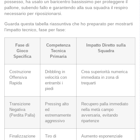
possesso, ha usato un baricentro bassissimo per proteggere il
pallone, subendo fallo e garantendo alla sua squadra il respiro
necessario per riposizionarsi.
Guarda questa tabella riassuntiva che ho preparato per mostrarti
l’impatto tecnico, fase per fase:
Fase di
Competenza
Impatto Diretto sulla
Gioco
Tecnica
Squadra
Specifica
Primaria
Costruzione
Dribbling in
Crea superiorità numerica
Offensiva
velocità con
immediata in zona di
Rapida
entrambi i
trequarti
piedi
Transizione
Pressing alto
Recupero palla immediato
Negativa
ed
nella metà campo
(Perdita Palla)
estremamente
avversaria, evitando
aggressivo
ripartenze
Finalizzazione
Tiro di
Aumento esponenziale