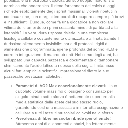
pubblico, è la mostruosa capacità del suo doppio motore, sia
aerobico che anaerobico. Il ritmo forsennato del calcio di oggi
richiede esplicitamente degli sprint massimali violenti ripetuti in
continuazione, con margini temporali di recupero sempre più brevi
e insufficienti. Dunque, come fa una giocatrice a non crollare
vittima dei crampi dopo i primi sessanta minuti di partita ad alta
intensità? La vera, dura risposta risiede in una complessa
fisiologia cellulare costantemente ottimizzata e affinata tramite il
durissimo allenamento invisibile: parlo di protocolli rigidi di
alimentazione programmata, igiene profonda del sonno REM e
corretta integrazione di macronutrienti. Nel corso degli anni, ha
sviluppato una capacità pazzesca e documentata di tamponare
chimicamente l’acido lattico a ridosso della soglia limite. Ecco
alcuni fatti empirici e scientifici impressionanti dietro le sue
pazzesche prestazioni atletiche:
Parametri di VO2 Max eccezionalmente elevati:
Il suo
calcolato volume massimo di ossigeno consumato per
singolo minuto sotto sforzo è nettamente superiore alla
media statistica delle atlete del suo stesso ruolo,
garantendo così una massiccia e ininterrotta ossigenazione
cellulare a tutti i tessuti muscolari coinvolti nello sforzo.
Prevalenza di fibre muscolari ibride iper-allenate:
Attraverso anni di allenamenti a sbalzi, ha letteralmente