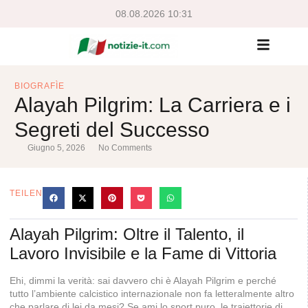
08.08.2026 10:31
BIOGRAFÌE
Alayah Pilgrim: La Carriera e i
Segreti del Successo
Giugno 5, 2026
No Comments
TEILEN
Alayah Pilgrim: Oltre il Talento, il
Lavoro Invisibile e la Fame di Vittoria
Ehi, dimmi la verità: sai davvero chi è Alayah Pilgrim e perché
tutto l’ambiente calcistico internazionale non fa letteralmente altro
che parlare di lei da mesi? Se ami lo sport puro, le traiettorie di