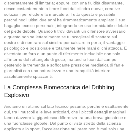
disperatamente di limitarla; eppure, con una fluidità disarmante,
riesce costantemente a tirare fuori dal cilindro nuove, creative
soluzioni per eludere la marcatura. Tutto questo è possibile
perché negli ultimi due anni ha drammaticamente ampliato il suo
bagaglio tecnico personale, integrando un uso formidabile e letale
del piede debole. Quando ti trovi davanti un difensore avversario
e questo non sa letteralmente se tu sceglierai di scattare sul
destro o di rientrare sul sinistro per calciare in porta, il vantaggio
psicologico e posizionale è totalmente nelle mani di chi attacca. È
diventata un faro e un punto di riferimento ineludibile non solo
all’interno del rettangolo di gioco, ma anche fuori dal campo,
gestendo la tremenda e soffocante pressione mediatica di fan e
giornalisti con una naturalezza e una tranquillità interiore
assolutamente spiazzanti.
La Complessa Biomeccanica del Dribbling
Esplosivo
Andiamo un attimo sul lato tecnico pesante, perché è esattamente
qui, tra i muscoli e le leve articolari, che i piccoli dettagli marginali
fanno davvero la gigantesca differenza tra una brava giocatrice e
una fuoriclasse globale. Dal punto di vista stretto della scienza
applicata allo sport, l’accelerazione sul prato non è mai solo una