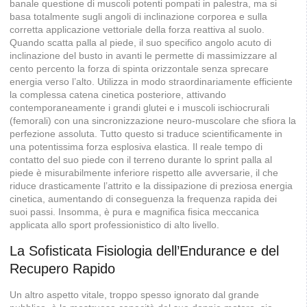
banale questione di muscoli potenti pompati in palestra, ma si
basa totalmente sugli angoli di inclinazione corporea e sulla
corretta applicazione vettoriale della forza reattiva al suolo.
Quando scatta palla al piede, il suo specifico angolo acuto di
inclinazione del busto in avanti le permette di massimizzare al
cento percento la forza di spinta orizzontale senza sprecare
energia verso l’alto. Utilizza in modo straordinariamente efficiente
la complessa catena cinetica posteriore, attivando
contemporaneamente i grandi glutei e i muscoli ischiocrurali
(femorali) con una sincronizzazione neuro-muscolare che sfiora la
perfezione assoluta. Tutto questo si traduce scientificamente in
una potentissima forza esplosiva elastica. Il reale tempo di
contatto del suo piede con il terreno durante lo sprint palla al
piede è misurabilmente inferiore rispetto alle avversarie, il che
riduce drasticamente l’attrito e la dissipazione di preziosa energia
cinetica, aumentando di conseguenza la frequenza rapida dei
suoi passi. Insomma, è pura e magnifica fisica meccanica
applicata allo sport professionistico di alto livello.
La Sofisticata Fisiologia dell’Endurance e del
Recupero Rapido
Un altro aspetto vitale, troppo spesso ignorato dal grande