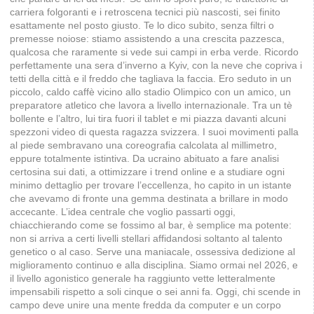
carriera folgoranti e i retroscena tecnici più nascosti, sei finito
esattamente nel posto giusto. Te lo dico subito, senza filtri o
premesse noiose: stiamo assistendo a una crescita pazzesca,
qualcosa che raramente si vede sui campi in erba verde. Ricordo
perfettamente una sera d’inverno a Kyiv, con la neve che copriva i
tetti della città e il freddo che tagliava la faccia. Ero seduto in un
piccolo, caldo caffè vicino allo stadio Olimpico con un amico, un
preparatore atletico che lavora a livello internazionale. Tra un tè
bollente e l’altro, lui tira fuori il tablet e mi piazza davanti alcuni
spezzoni video di questa ragazza svizzera. I suoi movimenti palla
al piede sembravano una coreografia calcolata al millimetro,
eppure totalmente istintiva. Da ucraino abituato a fare analisi
certosina sui dati, a ottimizzare i trend online e a studiare ogni
minimo dettaglio per trovare l’eccellenza, ho capito in un istante
che avevamo di fronte una gemma destinata a brillare in modo
accecante. L’idea centrale che voglio passarti oggi,
chiacchierando come se fossimo al bar, è semplice ma potente:
non si arriva a certi livelli stellari affidandosi soltanto al talento
genetico o al caso. Serve una maniacale, ossessiva dedizione al
miglioramento continuo e alla disciplina. Siamo ormai nel 2026, e
il livello agonistico generale ha raggiunto vette letteralmente
impensabili rispetto a soli cinque o sei anni fa. Oggi, chi scende in
campo deve unire una mente fredda da computer e un corpo