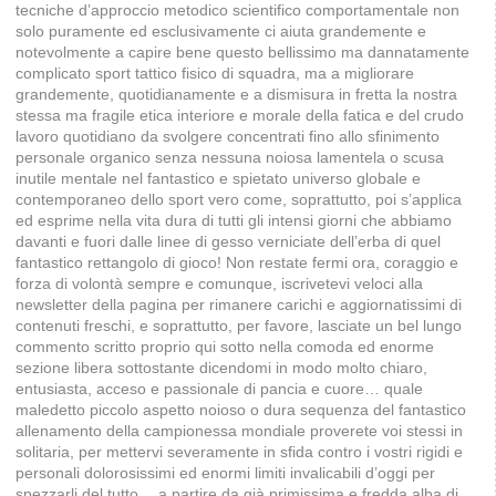
tecniche d’approccio metodico scientifico comportamentale non
solo puramente ed esclusivamente ci aiuta grandemente e
notevolmente a capire bene questo bellissimo ma dannatamente
complicato sport tattico fisico di squadra, ma a migliorare
grandemente, quotidianamente e a dismisura in fretta la nostra
stessa ma fragile etica interiore e morale della fatica e del crudo
lavoro quotidiano da svolgere concentrati fino allo sfinimento
personale organico senza nessuna noiosa lamentela o scusa
inutile mentale nel fantastico e spietato universo globale e
contemporaneo dello sport vero come, soprattutto, poi s’applica
ed esprime nella vita dura di tutti gli intensi giorni che abbiamo
davanti e fuori dalle linee di gesso verniciate dell’erba di quel
fantastico rettangolo di gioco! Non restate fermi ora, coraggio e
forza di volontà sempre e comunque, iscrivetevi veloci alla
newsletter della pagina per rimanere carichi e aggiornatissimi di
contenuti freschi, e soprattutto, per favore, lasciate un bel lungo
commento scritto proprio qui sotto nella comoda ed enorme
sezione libera sottostante dicendomi in modo molto chiaro,
entusiasta, acceso e passionale di pancia e cuore… quale
maledetto piccolo aspetto noioso o dura sequenza del fantastico
allenamento della campionessa mondiale proverete voi stessi in
solitaria, per mettervi severamente in sfida contro i vostri rigidi e
personali dolorosissimi ed enormi limiti invalicabili d’oggi per
spezzarli del tutto… a partire da già primissima e fredda alba di