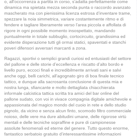
o, all’occorrenza a partita in corso, s’adatta perfettamente come
dinamica ma spietata mezza seconda punta o raccordo avanzato
mascherato ma con pienissima licenza estrosa d’inventare trame,
spezzare la noia simmetrica, variare costantemente ritmo e di
fendere e tagliare liberamente verso l’area piccola e affollata di
rigore in ogni possibile momento insospettato, mandando
puntualmente in totale subbuglio, cortocircuito, grandissima ed
evidente disperazione tutti gli ormai statici, spaventati e stanchi
poveri difensori avversari marcanti a zona.
Ragazzi, sportivi o semplici grandi curiosi ed entusiasti del settore
del pallone e delle storie d’eccellenza e riscatto d’alto bordo e
livello puro, eccoci finali e incredibilmente arrivati sani e salvi
anche oggi, belli carichi, all’agognato giro di boa finale tecnico
tattico, e dunque alla sacrosanta conclusione di questa mia e
nostra lunga, sfiancante e molto dettagliata chiacchierata
informale calcistica tattica scritta tra amici del bar online del
pallone sudato, con voi in vivace compagnia digitale amichevole e
appassionata del magico mondo del cuoio in rete e dello studio
pignolo, da vicino e senza alcun finto, scomodo filtro commerciale
noioso, delle vere ma dure abitudini umane, delle rigorose virtù
mentali e delle tecniche sopraffine e pure di campionesse
assolute fenomenali ed eterne del genere. Tutto questo enorme,
fantastico serbatoio gratuito d’interessantissime informazioni