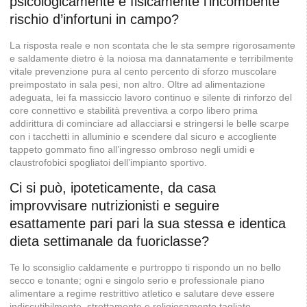
psicologicamente e fisicamente l’incombente
rischio d’infortuni in campo?
La risposta reale e non scontata che le sta sempre rigorosamente
e saldamente dietro è la noiosa ma dannatamente e terribilmente
vitale prevenzione pura al cento percento di sforzo muscolare
preimpostato in sala pesi, non altro. Oltre ad alimentazione
adeguata, lei fa massiccio lavoro continuo e silente di rinforzo del
core connettivo e stabilità preventiva a corpo libero prima
addirittura di cominciare ad allacciarsi e stringersi le belle scarpe
con i tacchetti in alluminio e scendere dal sicuro e accogliente
tappeto gommato fino all’ingresso ombroso negli umidi e
claustrofobici spogliatoi dell’impianto sportivo.
Ci si può, ipoteticamente, da casa
improvvisare nutrizionisti e seguire
esattamente pari pari la sua stessa e identica
dieta settimanale da fuoriclasse?
Te lo sconsiglio caldamente e purtroppo ti rispondo un no bello
secco e tonante; ogni e singolo serio e professionale piano
alimentare a regime restrittivo atletico e salutare deve essere
indiscutibilmente, strettamente e religiosamente tagliato,