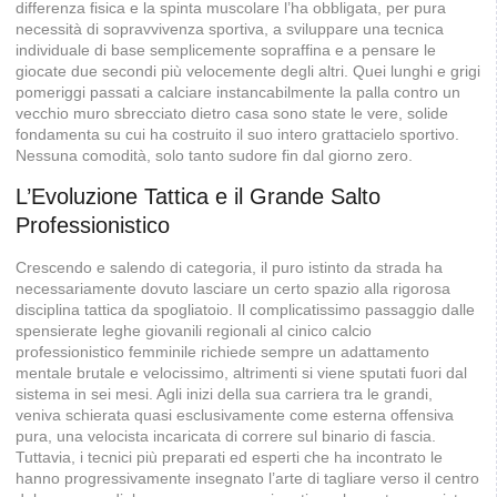
differenza fisica e la spinta muscolare l’ha obbligata, per pura
necessità di sopravvivenza sportiva, a sviluppare una tecnica
individuale di base semplicemente sopraffina e a pensare le
giocate due secondi più velocemente degli altri. Quei lunghi e grigi
pomeriggi passati a calciare instancabilmente la palla contro un
vecchio muro sbrecciato dietro casa sono state le vere, solide
fondamenta su cui ha costruito il suo intero grattacielo sportivo.
Nessuna comodità, solo tanto sudore fin dal giorno zero.
L’Evoluzione Tattica e il Grande Salto
Professionistico
Crescendo e salendo di categoria, il puro istinto da strada ha
necessariamente dovuto lasciare un certo spazio alla rigorosa
disciplina tattica da spogliatoio. Il complicatissimo passaggio dalle
spensierate leghe giovanili regionali al cinico calcio
professionistico femminile richiede sempre un adattamento
mentale brutale e velocissimo, altrimenti si viene sputati fuori dal
sistema in sei mesi. Agli inizi della sua carriera tra le grandi,
veniva schierata quasi esclusivamente come esterna offensiva
pura, una velocista incaricata di correre sul binario di fascia.
Tuttavia, i tecnici più preparati ed esperti che ha incontrato le
hanno progressivamente insegnato l’arte di tagliare verso il centro