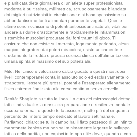
e pianificata dieta giornaliera di un’atleta super professionista
moderna è pulitissima, millimetrica, scrupolosamente bilanciata
dai migliori nutrizionisti in circolazione e si basa spessissimo su
abbondantissime fonti alimentari puramente vegetali. Queste
ultime sono ricchissime di potenti antiossidanti naturali, vitali per
andare a ridurre drasticamente e rapidamente le infiammazioni
sistemiche muscolari procurate dai forti traumi di gioco. Ti
assicuro che non esiste sul mercato, legalmente parlando, alcun
magico integratore dai poteri miracolosi; esiste unicamente e
crudamente la fredda e precisa scienza clinica dell’alimentazione
umana spinta al massimo del suo potenziale.
Mito: Nel cinico e velocissimo calcio giocato a questi mostruosi
livelli contemporanei conta in assoluto solo ed esclusivamente lo
strapotere, l’essere più grossi, potenti e l’esasperato allenamento
fisico estremo finalizzato alla corsa continua senza cervello.
Realtà: Sbagliato su tutta la linea. La cura dei microscopici dettagli
tattici individuali e la massiccia preparazione e resilienza mentale
occupano ormai, e questo te lo assicuro, molto più del cinquanta
percento dell’intero tempo dedicato al lavoro settimanale.
Parliamoci chiaro: se tu in campo hai il fiato pazzesco di un infinito
maratoneta keniota ma non sai minimamente leggere lo sviluppo
tattico della partita, non capisci in tempo utile dove, quando e con