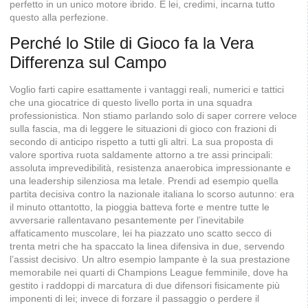
perfetto in un unico motore ibrido. E lei, credimi, incarna tutto
questo alla perfezione.
Perché lo Stile di Gioco fa la Vera
Differenza sul Campo
Voglio farti capire esattamente i vantaggi reali, numerici e tattici
che una giocatrice di questo livello porta in una squadra
professionistica. Non stiamo parlando solo di saper correre veloce
sulla fascia, ma di leggere le situazioni di gioco con frazioni di
secondo di anticipo rispetto a tutti gli altri. La sua proposta di
valore sportiva ruota saldamente attorno a tre assi principali:
assoluta imprevedibilità, resistenza anaerobica impressionante e
una leadership silenziosa ma letale. Prendi ad esempio quella
partita decisiva contro la nazionale italiana lo scorso autunno: era
il minuto ottantotto, la pioggia batteva forte e mentre tutte le
avversarie rallentavano pesantemente per l’inevitabile
affaticamento muscolare, lei ha piazzato uno scatto secco di
trenta metri che ha spaccato la linea difensiva in due, servendo
l’assist decisivo. Un altro esempio lampante è la sua prestazione
memorabile nei quarti di Champions League femminile, dove ha
gestito i raddoppi di marcatura di due difensori fisicamente più
imponenti di lei; invece di forzare il passaggio o perdere il