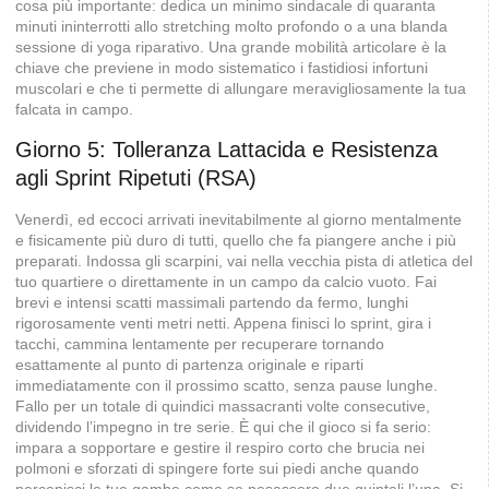
cosa più importante: dedica un minimo sindacale di quaranta
minuti ininterrotti allo stretching molto profondo o a una blanda
sessione di yoga riparativo. Una grande mobilità articolare è la
chiave che previene in modo sistematico i fastidiosi infortuni
muscolari e che ti permette di allungare meravigliosamente la tua
falcata in campo.
Giorno 5: Tolleranza Lattacida e Resistenza
agli Sprint Ripetuti (RSA)
Venerdì, ed eccoci arrivati inevitabilmente al giorno mentalmente
e fisicamente più duro di tutti, quello che fa piangere anche i più
preparati. Indossa gli scarpini, vai nella vecchia pista di atletica del
tuo quartiere o direttamente in un campo da calcio vuoto. Fai
brevi e intensi scatti massimali partendo da fermo, lunghi
rigorosamente venti metri netti. Appena finisci lo sprint, gira i
tacchi, cammina lentamente per recuperare tornando
esattamente al punto di partenza originale e riparti
immediatamente con il prossimo scatto, senza pause lunghe.
Fallo per un totale di quindici massacranti volte consecutive,
dividendo l’impegno in tre serie. È qui che il gioco si fa serio:
impara a sopportare e gestire il respiro corto che brucia nei
polmoni e sforzati di spingere forte sui piedi anche quando
percepisci le tue gambe come se pesassero due quintali l’una. Si