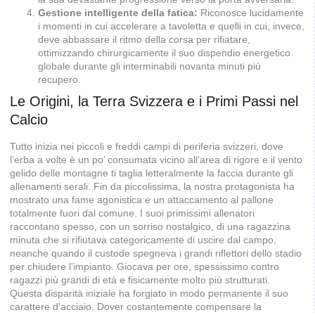
Gestione intelligente della fatica:
Riconosce lucidamente
i momenti in cui accelerare a tavoletta e quelli in cui, invece,
deve abbassare il ritmo della corsa per rifiatare,
ottimizzando chirurgicamente il suo dispendio energetico
globale durante gli interminabili novanta minuti più
recupero.
Le Origini, la Terra Svizzera e i Primi Passi nel
Calcio
Tutto inizia nei piccoli e freddi campi di periferia svizzeri, dove
l’erba a volte è un po’ consumata vicino all’area di rigore e il vento
gelido delle montagne ti taglia letteralmente la faccia durante gli
allenamenti serali. Fin da piccolissima, la nostra protagonista ha
mostrato una fame agonistica e un attaccamento al pallone
totalmente fuori dal comune. I suoi primissimi allenatori
raccontano spesso, con un sorriso nostalgico, di una ragazzina
minuta che si rifiutava categoricamente di uscire dal campo,
neanche quando il custode spegneva i grandi riflettori dello stadio
per chiudere l’impianto. Giocava per ore, spessissimo contro
ragazzi più grandi di età e fisicamente molto più strutturati.
Questa disparità iniziale ha forgiato in modo permanente il suo
carattere d’acciaio. Dover costantemente compensare la