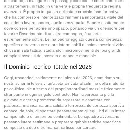
del campo, a dialogare con passaggi corti con le centrocampiste e
a trasformarsi, di fatto, in una vera e propria trequartista regista
avanzata. È proprio in questa delicata e cruciale fase formativa
che ha compreso e interiorizzato l’immensa importanza vitale del
cosiddetto lavoro sporco, quello senza palla. Sapere esattamente
dove correre per aprire uno spazio, portando via un difensore per
favorire l’inserimento di un’altra compagna, è un’arte
estremamente sottile. Lei ha padroneggiato questa competenza
specifica attraverso ore e ore interminabili di noiose sessioni video
chiusa in sala tattica, studiando i micromovimenti dei più grandi
campioni assoluti del passato europeo e mondiale.
Il Dominio Tecnico Totale nel 2026
Oggi, trovandoci saldamente nel pieno del 2026, ammiriamo sui
nostri schermi televisivi un’atleta arrivata al culmine della maturità
psico-fisica, sicurissima dei propri straordinari mezzi e fisicamente
straripante in ogni singolo contrasto. Non rappresenta più la
giovane e acerba promessa da sgrezzare e aspettare con
pazienza, ma incarna una solida e terrorizzante certezza sportiva
capace, da sola, di spostare pesantemente gli equilibri di un intero
campionato o di un torneo continentale. Le squadre avversarie
passano intere settimane a preparare gabbie tattiche specifiche
composte da due o tre marcatrici fisse per cercare