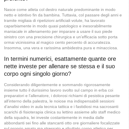
Nasce come atleta col destro naturale predominante in modo
netto e istintivo fin da bambina. Tuttavia, col passare degli anni e
tramite migliaia di ripetizioni artificiali volute, ha lavorato
caparbiamente in modo quasi patologico e inesorabilmente
maniacale in allenamento per imparare a usare il suo piede
sinistro con una precisione chirurgica e un’efficacia sotto porta
ormai vicinissima al magico cento percento di accuratezza.
Insomma, una vera e rarissima ambidestra pura e minacciosa.
In termini numerici, esattamente quante ore
nette investe per allenare se stessa e il suo
corpo ogni singolo giorno?
Considerando diligentemente e sommando rigorosamente
insieme tutto il durissimo lavoro svolto sul campo in erba coi
preparatori e l’allenatore, i dolorosi richiami di pesistica pesante
all’interno della palestra, le noiose ma indispensabili sessioni
d’analisi video in aula tecnica tattica e i fastidiosi ma sacrosanti
scarichi di fisioterapia clinica su lettino assieme allo staff medico
della squadra, lei investe costantemente in media dalle
abbondanti sei fino alle stancanti otto ore giornaliere focalizzate
sul proprio amato ma stressato e sfruttato corpo atletico per