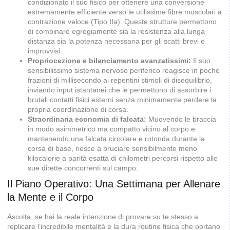
condizionato il suo fisico per ottenere una conversione
estremamente efficiente verso le utilissime fibre muscolari a
contrazione veloce (Tipo IIa). Queste strutture permettono
di combinare egregiamente sia la resistenza alla lunga
distanza sia la potenza necessaria per gli scatti brevi e
improvvisi.
Propriocezione e bilanciamento avanzatissimi:
Il suo
sensibilissimo sistema nervoso periferico reagisce in poche
frazioni di millisecondo ai repentini stimoli di disequilibrio,
inviando input istantanei che le permettono di assorbire i
brutali contatti fisici esterni senza minimamente perdere la
propria coordinazione di corsa.
Straordinaria economia di falcata:
Muovendo le braccia
in modo asimmetrico ma compatto vicino al corpo e
mantenendo una falcata circolare e rotonda durante la
corsa di base, riesce a bruciare sensibilmente meno
kilocalorie a parità esatta di chilometri percorsi rispetto alle
sue dirette concorrenti sul campo.
Il Piano Operativo: Una Settimana per Allenare
la Mente e il Corpo
Ascolta, se hai la reale intenzione di provare su te stesso a
replicare l’incredibile mentalità e la dura routine fisica che portano