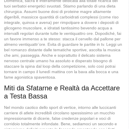
Domenica, sacra e interamente dedicata alla totale ricarica dei
tuoi serbatoi energetici svuotati. Stiamo parlando di una dieta
chirurgica. Assumi buone dosi di proteine magre altamente
digeribili, massicce quantità di carboidrati complessi (come riso
integrale, quinoa e avena) per rimpolpare a dovere i depositi di
glicogeno muscolare, e idratati tantissimo bevendo acqua a
intervalli regolari durante tutte le ventiquattro ore. Dopodiché, fai
un favore immenso a te stesso: stacca il cervello dal pallone per
almeno ventiquattr’ore. Evita di guardare le partite in tv. Leggi un
bel romanzo distante dalle tematiche sportive, ascolta la musica
che ami, passeggia. Anche e soprattutto il delicato sistema
nervoso centrale umano ha assoluto e disperato bisogno di
staccare la spina dal loop della competizione, solo così potrai
tornare in campo il lunedì mattina con la bava alla bocca e una
fame agonistica spaventosa.
Miti da Sfatarne e Realtà da Accettare
a Testa Bassa
Nel mondo caotico dello sport di vertice, intorno alle luccicanti
carriere di atlete incredibili circolano spessissimo un mucchio
impressionante di dicerie, false credenze popolari e voci di
corridoio totalmente infondate. Bene, sediamoci un secondo e