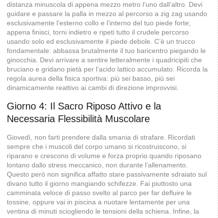
distanza minuscola di appena mezzo metro l’uno dall’altro. Devi
guidare e passare la palla in mezzo al percorso a zig zag usando
esclusivamente l’esterno collo e l’interno del tuo piede forte;
appena finisci, torni indietro e ripeti tutto il crudele percorso
usando solo ed esclusivamente il piede debole. C’è un trucco
fondamentale: abbassa brutalmente il tuo baricentro piegando le
ginocchia. Devi arrivare a sentire letteralmente i quadricipiti che
bruciano e gridano pietà per l’acido lattico accumulato. Ricorda la
regola aurea della fisica sportiva: più sei basso, più sei
dinamicamente reattivo ai cambi di direzione improvvisi.
Giorno 4: Il Sacro Riposo Attivo e la
Necessaria Flessibilità Muscolare
Giovedì, non farti prendere dalla smania di strafare. Ricordati
sempre che i muscoli del corpo umano si ricostruiscono, si
riparano e crescono di volume e forza proprio quando riposano
lontano dallo stress meccanico, non durante l’allenamento.
Questo però non significa affatto stare passivamente sdraiato sul
divano tutto il giorno mangiando schifezze. Fai piuttosto una
camminata veloce di passo svelto al parco per far defluire le
tossine, oppure vai in piscina a nuotare lentamente per una
ventina di minuti sciogliendo le tensioni della schiena. Infine, la