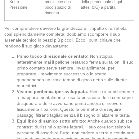
Sotto
precisione con
della percentuale di gol
Pressione
poco spazio di
attesi (xG) a partita
rincorsa
Per comprendere davvero la grandezza e l’impatto di un’atleta
così splendidamente completa, dobbiamo scomporre il suo
arsenale tecnico in pezzi più piccoli. Ecco i punti chiave che
rendono il suo gioco devastante:
Primo tocco direzionale orientato:
Non stoppa
letteralmente mai il pallone restando ferma sui talloni. Il suo
primo contatto serve sempre, invariabilmente, per
preparare il movimento successivo o lo scatto,
guadagnando un vitale tempo di gioco netto sulle dirette
marcatrici.
Visione periferica iper-sviluppata:
Riesce incredibilmente
a mappare mentalmente l’esatta posizione delle compagne
di squadra e delle avversarie prima ancora di ricevere
fisicamente il pallone. Questo le permette di eseguire
passaggi filtranti tagliati senza il bisogno di alzare la testa.
Equilibrio dinamico sotto sforzo:
Anche quando subisce
contrasti durissimi o spinte laterali, il suo core fortissimo le
permette di assorbire l’urto, non cadere a terra e continuare
la sua devastante progressione verso la porta avversaria.